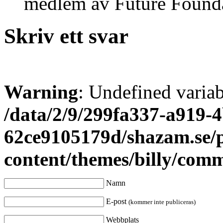
medlem av Future Found
Skriv ett svar
Warning
: Undefined varia
/data/2/9/299fa337-a919-4
62ce9105179d/shazam.se/
content/themes/billy/com
Namn
E-post
(kommer inte publiceras)
Webbplats