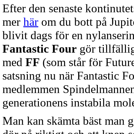
Efter den senaste kontinut
mer
här
om du bott på Jupit
blivit dags för en nylanseri
Fantastic Four
gör tillfäll
med
FF
(som står för Futu
satsning nu när Fantastic F
medlemmen Spindelmannen i s
generationens instabila mol
Man kan skämta bäst man git