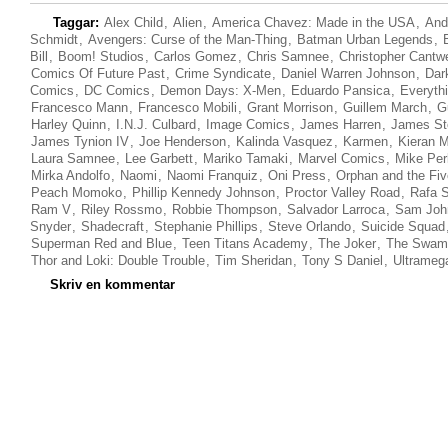
Taggar:
Alex Child
,
Alien
,
America Chavez: Made in the USA
,
And
Schmidt
,
Avengers: Curse of the Man-Thing
,
Batman Urban Legends
,
Bill
,
Boom! Studios
,
Carlos Gomez
,
Chris Samnee
,
Christopher Cantwe
Comics Of Future Past
,
Crime Syndicate
,
Daniel Warren Johnson
,
Dar
Comics
,
DC Comics
,
Demon Days: X-Men
,
Eduardo Pansica
,
Everyth
Francesco Mann
,
Francesco Mobili
,
Grant Morrison
,
Guillem March
,
G
Harley Quinn
,
I.N.J. Culbard
,
Image Comics
,
James Harren
,
James St
James Tynion IV
,
Joe Henderson
,
Kalinda Vasquez
,
Karmen
,
Kieran 
Laura Samnee
,
Lee Garbett
,
Mariko Tamaki
,
Marvel Comics
,
Mike Per
Mirka Andolfo
,
Naomi
,
Naomi Franquiz
,
Oni Press
,
Orphan and the Fi
Peach Momoko
,
Phillip Kennedy Johnson
,
Proctor Valley Road
,
Rafa 
Ram V
,
Riley Rossmo
,
Robbie Thompson
,
Salvador Larroca
,
Sam Joh
Snyder
,
Shadecraft
,
Stephanie Phillips
,
Steve Orlando
,
Suicide Squad
Superman Red and Blue
,
Teen Titans Academy
,
The Joker
,
The Swam
Thor and Loki: Double Trouble
,
Tim Sheridan
,
Tony S Daniel
,
Ultrameg
Skriv en kommentar