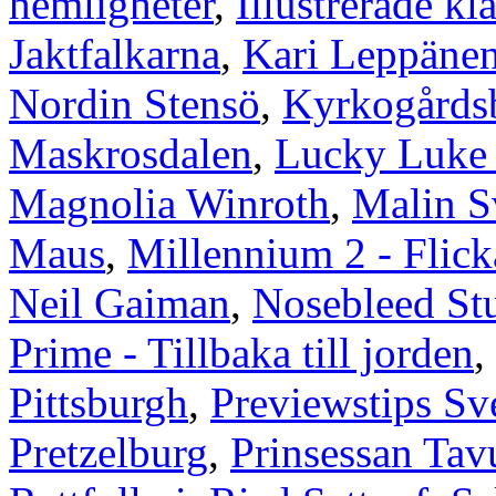
hemligheter
,
Illustrerade kl
Jaktfalkarna
,
Kari Leppäne
Nordin Stensö
,
Kyrkogårds
Maskrosdalen
,
Lucky Luke 9
Magnolia Winroth
,
Malin S
Maus
,
Millennium 2 - Flic
Neil Gaiman
,
Nosebleed St
Prime - Tillbaka till jorden
,
Pittsburgh
,
Previewstips Sv
Pretzelburg
,
Prinsessan Tavu