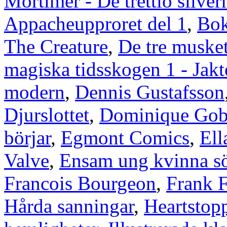
Mortimer - De trettio silve
Appacheupproret del 1
,
Bok
The Creature
,
De tre muske
magiska tidsskogen 1 - Jakte
modern
,
Dennis Gustafsson
Djurslottet
,
Dominique Gob
börjar
,
Egmont Comics
,
Ell
Valve
,
Ensam ung kvinna s
Francois Bourgeon
,
Frank F
Hårda sanningar
,
Heartstop