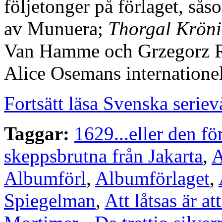
följetonger på förlaget, så
av Munuera;
Thorgal Kröni
Van Hamme och Grzegorz Ro
Alice Osemans internatione
Fortsätt läsa Svenska serie
Taggar:
1629...eller den fö
skeppsbrutna från Jakarta
,
A
Albumförl
,
Albumförlaget
,
Spiegelman
,
Att låtsas är at