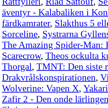
Rattfylleri
,
Riad Sattouf
,
Se
äventyr - Kalabaliken i Kon
färdkamrater
,
Slakthus 5 ell
Sorceline
,
Systrarna Gyllen
The Amazing Spider-Man: Kr
Scarecrow
,
Theos ockulta ku
Thorgal
,
TMNT: Den siste 
Drakvrålskonspirationen
,
V
Wolverine: Vapen X
,
Yakari
Zafir 2 - Den onde lärlinge