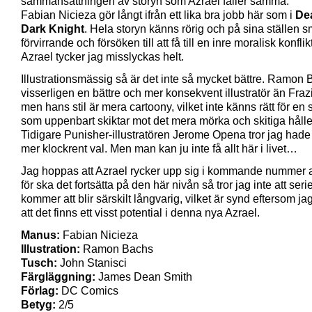
sammansättningen av storyn som Azrael faller samma.
Fabian Nicieza gör långt ifrån ett lika bra jobb här som i
De
Dark Knight
. Hela storyn känns rörig och på sina ställen s
förvirrande och försöken till att få till en inre moralisk konflik
Azrael tycker jag misslyckas helt.
Illustrationsmässig så är det inte så mycket bättre. Ramon 
visserligen en bättre och mer konsekvent illustratör än Frazi
men hans stil är mera cartoony, vilket inte känns rätt för en 
som uppenbart skiktar mot det mera mörka och skitiga hålle
Tidigare Punisher-illustratören Jerome Opena tror jag hade v
mer klockrent val. Men man kan ju inte få allt här i livet…
Jag hoppas att Azrael rycker upp sig i kommande nummer 
för ska det fortsätta på den här nivån så tror jag inte att seri
kommer att blir särskilt långvarig, vilket är synd eftersom ja
att det finns ett visst potential i denna nya Azrael.
Manus:
Fabian Nicieza
Illustration:
Ramon Bachs
Tusch:
John Stanisci
Färgläggning:
James Dean Smith
Förlag:
DC Comics
Betyg:
2/5