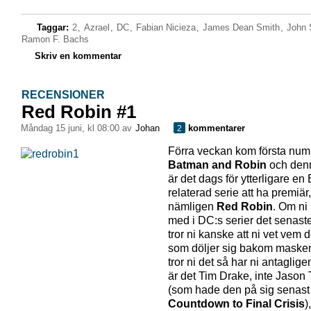
Taggar:
2
,
Azrael
,
DC
,
Fabian Nicieza
,
James Dean Smith
,
John 
Ramon F. Bachs
Skriv en kommentar
RECENSIONER
Red Robin #1
måndag 15 juni, kl 08:00 av
Johan
kommentarer
2
Förra veckan kom första num
Batman and Robin
och den
är det dags för ytterligare e
relaterad serie att ha premiär,
nämligen
Red Robin
. Om ni 
med i DC:s serier det senaste
tror ni kanske att ni vet vem d
som döljer sig bakom maske
tror ni det så har ni antaglige
är det Tim Drake, inte Jason
(som hade den på sig senast 
Countdown to Final Crisis
)