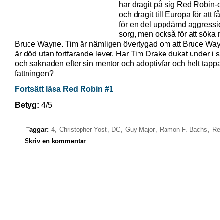
har dragit på sig Red Robin-
och dragit till Europa för att f
för en del uppdämd aggressi
sorg, men också för att söka 
Bruce Wayne. Tim är nämligen övertygad om att Bruce Way
är död utan fortfarande lever. Har Tim Drake dukat under i 
och saknaden efter sin mentor och adoptivfar och helt tappa
fattningen?
Fortsätt läsa Red Robin #1
Betyg:
4/5
Taggar:
4
,
Christopher Yost
,
DC
,
Guy Major
,
Ramon F. Bachs
,
Re
Skriv en kommentar