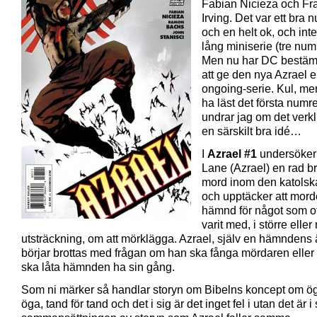
Fabian Nicieza och Fra
Irving. Det var ett bra
och en helt ok, och inte 
lång miniserie (tre num
Men nu har DC bestämt
att ge den nya Azrael 
ongoing-serie. Kul, men
ha läst det första numre
undrar jag om det verkl
en särskilt bra idé…
I
Azrael #1
undersöker
Lane (Azrael) en rad br
mord inom den katolsk
och upptäcker att mord
hämnd för något som o
varit med, i större elle
utsträckning, om att mörklägga. Azrael, själv en hämndens 
börjar brottas med frågan om han ska fånga mördaren elle
ska låta hämnden ha sin gång.
Som ni märker så handlar storyn om Bibelns koncept om ög
öga, tand för tand och det i sig är det inget fel i utan det är i