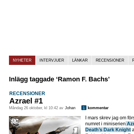
NYHETER
INTERVJUER
LÄNKAR
RECENSIONER
Inlägg taggade ‘Ramon F. Bachs’
RECENSIONER
Azrael #1
måndag 26 oktober, kl 10:42 av
Johan
kommentar
1
I mars skrev jag om för
numret i miniserien
Azr
Death’s Dark Knight
a