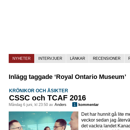
NYHETER
INTERVJUER
LÄNKAR
RECENSIONER
Inlägg taggade ‘Royal Ontario Museum’
KRÖNIKOR OCH ÅSIKTER
CSSC och TCAF 2016
måndag 6 juni, kl 23:50 av
Anders
kommentar
1
Det har hunnit gå lite m
veckor sedan jag återv
det vackra landet Kana