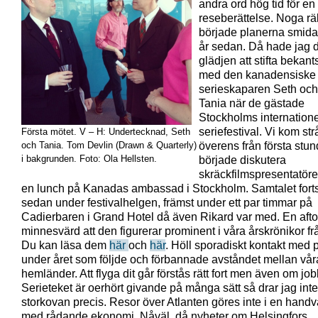
andra ord hög tid för en
reseberättelse. Noga rä
började planerna smidas
år sedan. Då hade jag d
glädjen att stifta bekan
med den kanadensiske
serieskaparen Seth och
Tania när de gästade
Stockholms internatione
seriefestival. Vi kom st
Första mötet. V – H: Undertecknad, Seth
och Tania. Tom Devlin (Drawn & Quarterly)
överens från första stun
i bakgrunden. Foto: Ola Hellsten.
började diskutera
skräckfilmspresentatöre
en lunch på Kanadas ambassad i Stockholm. Samtalet forts
sedan under festivalhelgen, främst under ett par timmar på
Cadierbaren i Grand Hotel då även Rikard var med. En aft
minnesvärd att den figurerar prominent i våra årskrönikor f
Du kan läsa dem
här
och
här
. Höll sporadiskt kontakt med 
under året som följde och förbannade avståndet mellan vår
hemländer. Att flyga dit går förstås rätt fort men även om jo
Serieteket är oerhört givande på många sätt så drar jag inte
storkovan precis. Resor över Atlanten göres inte i en hand
med rådande ekonomi. Nåväl, då nyheter om Helsingfors