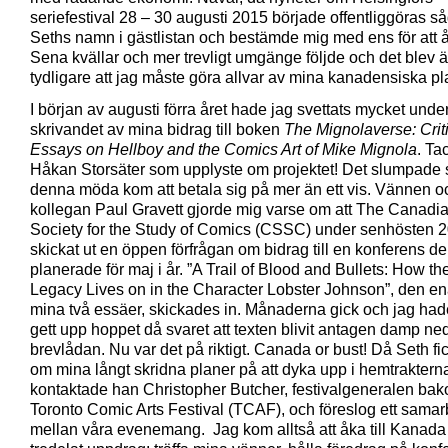
seriefestival 28 – 30 augusti 2015 började offentliggöras så
Seths namn i gästlistan och bestämde mig med ens för att å
Sena kvällar och mer trevligt umgänge följde och det blev 
tydligare att jag måste göra allvar av mina kanadensiska pl
I början av augusti förra året hade jag svettats mycket unde
skrivandet av mina bidrag till boken
The Mignolaverse: Crit
Essays on Hellboy and the Comics Art of Mike Mignola
. Tac
Håkan Storsäter som upplyste om projektet! Det slumpade s
denna möda kom att betala sig på mer än ett vis. Vännen o
kollegan Paul Gravett gjorde mig varse om att The Canadi
Society for the Study of Comics (CSSC) under senhösten 
skickat ut en öppen förfrågan om bidrag till en konferens de
planerade för maj i år. ”A Trail of Blood and Bullets: How th
Legacy Lives on in the Character Lobster Johnson”, den en
mina två essäer, skickades in. Månaderna gick och jag ha
gett upp hoppet då svaret att texten blivit antagen damp ned
brevlådan. Nu var det på riktigt. Canada or bust! Då Seth fi
om mina långt skridna planer på att dyka upp i hemtraktern
kontaktade han Christopher Butcher, festivalgeneralen ba
Toronto Comic Arts Festival (TCAF), och föreslog ett samar
mellan våra evenemang. Jag kom alltså att åka till Kanada