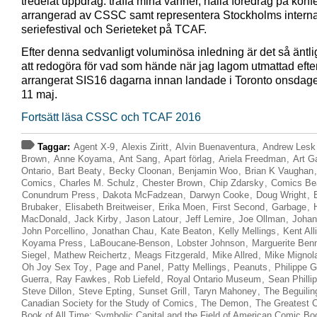
tredelat uppdrag: träffa mina vänner, hålla föredrag på kon
arrangerad av CSSC samt representera Stockholms interna
seriefestival och Serieteket på TCAF.
Efter denna sedvanligt voluminösa inledning är det så äntl
att redogöra för vad som hände när jag lagom utmattad efter
arrangerat SIS16 dagarna innan landade i Toronto onsdag
11 maj.
Fortsätt läsa CSSC och TCAF 2016
Taggar:
Agent X-9
,
Alexis Ziritt
,
Alvin Buenaventura
,
Andrew Lesk
Brown
,
Anne Koyama
,
Ant Sang
,
Apart förlag
,
Ariela Freedman
,
Art Ga
Ontario
,
Bart Beaty
,
Becky Cloonan
,
Benjamin Woo
,
Brian K Vaughan
Comics
,
Charles M. Schulz
,
Chester Brown
,
Chip Zdarsky
,
Comics Be
Conundrum Press
,
Dakota McFadzean
,
Darwyn Cooke
,
Doug Wright
,
Brubaker
,
Elisabeth Breitweiser
,
Erika Moen
,
First Second
,
Garbage
,
MacDonald
,
Jack Kirby
,
Jason Latour
,
Jeff Lemire
,
Joe Ollman
,
Johan
John Porcellino
,
Jonathan Chau
,
Kate Beaton
,
Kelly Mellings
,
Kent All
Koyama Press
,
LaBoucane-Benson
,
Lobster Johnson
,
Marguerite Benn
Siegel
,
Mathew Reichertz
,
Meags Fitzgerald
,
Mike Allred
,
Mike Mignol
Oh Joy Sex Toy
,
Page and Panel
,
Patty Mellings
,
Peanuts
,
Philippe G
Guerra
,
Ray Fawkes
,
Rob Liefeld
,
Royal Ontario Museum
,
Sean Philli
Steve Dillon
,
Steve Epting
,
Sunset Grill
,
Taryn Mahoney
,
The Beguilin
Canadian Society for the Study of Comics
,
The Demon
,
The Greatest 
Book of All Time: Symbolic Capital and the Field of American Comic Bo