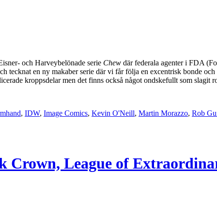
Eisner- och Harveybelönade serie
Chew
där federala agenter i FDA (Fo
tecknat en ny makaber serie där vi får följa en excentrisk bonde och ti
cerade kroppsdelar men det finns också något ondskefullt som slagit rot 
rmhand
,
IDW
,
Image Comics
,
Kevin O'Neill
,
Martin Morazzo
,
Rob Gui
k Crown, League of Extraordina