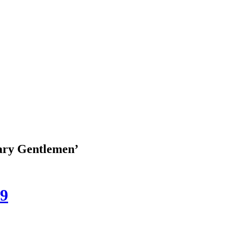
nary Gentlemen’
19