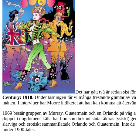
Det har gått två år sedan sist 
Century: 1910
. Under läsningen får vi många frestande glimtar av va
månen. I intervjuer har Moore indikerat att han kan komma att återvänd
1969 består gruppen av Murray, Quatermain och en Orlando på väg att
doppet i ungdomens källa har hon som bekant slutat åldras fysiskt) ge
slarviga och erotiskt sammanflätade Orlando och Quatermain. Inte de bä
under 1900-talet.