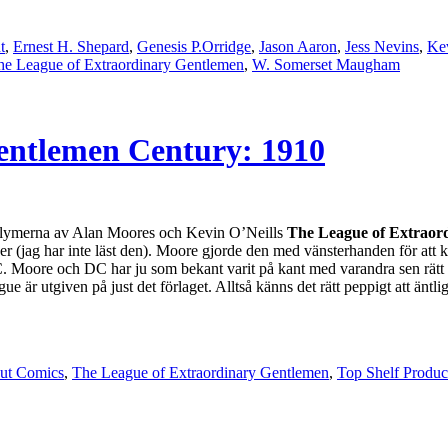
t
,
Ernest H. Shepard
,
Genesis P.Orridge
,
Jason Aaron
,
Jess Nevins
,
Kev
he League of Extraordinary Gentlemen
,
W. Somerset Maugham
entlemen Century: 1910
volymerna av Alan Moores och Kevin O’Neills
The League of Extraor
r (jag har inte läst den). Moore gjorde den med vänsterhanden för at
C. Moore och DC har ju som bekant varit på kant med varandra sen rätt 
r utgiven på just det förlaget. Alltså känns det rätt peppigt att äntlige
ut Comics
,
The League of Extraordinary Gentlemen
,
Top Shelf Produc