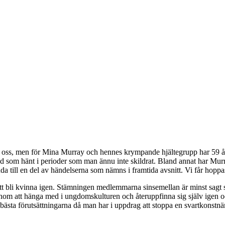
för oss, men för Mina Murray och hennes krympande hjältegrupp har 59 å
d som hänt i perioder som man ännu inte skildrat. Bland annat har Murra
a till en del av händelserna som nämns i framtida avsnitt. Vi får hoppas
 bli kvinna igen. Stämningen medlemmarna sinsemellan är minst sagt sp
nom att hänga med i ungdomskulturen och återuppfinna sig själv igen och 
sta förutsättningarna då man har i uppdrag att stoppa en svartkonstnär 