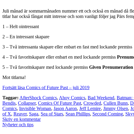
Juli månad är sommarmånaden nummer ett och också en månad då flera av
titlar har också fångat mitt intresse och som vanligt följer jag Pärs fem
1 – Helt ointressant
2 – En intressant skapare
3 – Två intressanta skapare eller enbart en fast med lockande premiss
4 – Två favoritskapare eller enbart en med lockande premiss
Prenume
5 – Två favoritskapare med lockande premiss
Given Prenumeration
Mot titlarna!
Fortsätt läsa Comics of Future Past – juli 2019
Taggar:
AfterShock Comics
,
Ahoy Comics
,
Bad Weekend
,
Batman: 
Bendis
,
Collapser
,
Comics Of Future Past
,
Crowded
,
Cullen Bunn
,
D
Comics
,
Invisible Woman
,
Jason Aaron
,
Jeff Lemire
,
Jimmy Olsen
,
J
of X
,
Reaver
,
Saga
,
Sea of Stars
,
Sean Phillips
,
Second Coming
,
Sky
Skriv en kommentar
Nyheter och tips