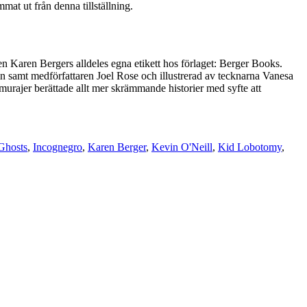
t ut från denna tillställning.
en Karen Bergers alldeles egna etikett hos förlaget: Berger Books.
 samt medförfattaren Joel Rose och illustrerad av tecknarna Vanesa
urajer berättade allt mer skrämmande historier med syfte att
Ghosts
,
Incognegro
,
Karen Berger
,
Kevin O'Neill
,
Kid Lobotomy
,