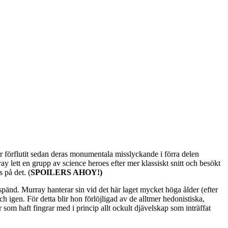
r förflutit sedan deras monumentala misslyckande i förra delen
y lett en grupp av science heroes efter mer klassiskt snitt och besökt
 på det. (
SPOILERS AHOY!)
änd. Murray hanterar sin vid det här laget mycket höga ålder (efter
igen. För detta blir hon förlöjligad av de alltmer hedonistiska,
som haft fingrar med i princip allt ockult djävelskap som inträffat