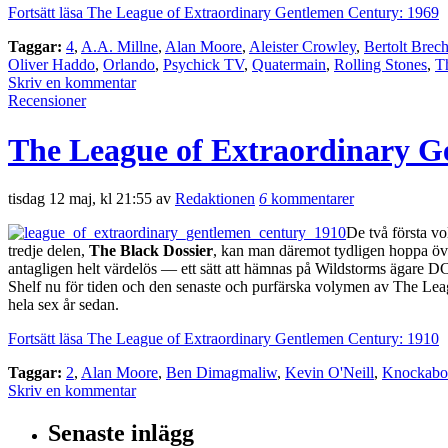
Fortsätt läsa The League of Extraordinary Gentlemen Century: 1969
Taggar:
4
,
A.A. Millne
,
Alan Moore
,
Aleister Crowley
,
Bertolt Brech
Oliver Haddo
,
Orlando
,
Psychick TV
,
Quatermain
,
Rolling Stones
,
T
Skriv en kommentar
Recensioner
The League of Extraordinary G
tisdag 12 maj, kl 21:55 av
Redaktionen
6
kommentarer
De två första 
tredje delen,
The Black Dossier
, kan man däremot tydligen hoppa öve
antagligen helt värdelös — ett sätt att hämnas på Wildstorms ägare D
Shelf nu för tiden och den senaste och purfärska volymen av The League ä
hela sex år sedan.
Fortsätt läsa The League of Extraordinary Gentlemen Century: 1910
Taggar:
2
,
Alan Moore
,
Ben Dimagmaliw
,
Kevin O'Neill
,
Knockabo
Skriv en kommentar
Senaste inlägg