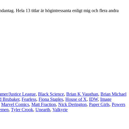
ntag. Hela 13 titlar är högintressanta enligt mig och flera andra
mer/Justice League
,
Black Science
,
Brian K Vaughan
,
Brian Michael
d Brubaker
,
Fearless
,
Fiona Staples
,
House of X
,
IDW
,
Image
,
Marvel Comics
,
Matt Fraction
,
Nick Derington
,
Paper Girls
,
Powers
lemen
,
Tyler Crook
,
Unearth
,
Valkyrie