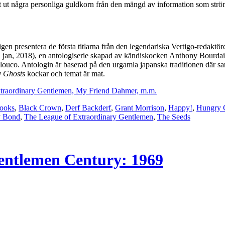
ut några personliga guldkorn från den mängd av information som strömma
en presentera de första titlarna från den legendariska Vertigo-redaktör
 jan, 2018), en antologiserie skapad av kändiskocken Anthony Bourdain
uco. Antologin är baserad på den urgamla japanska traditionen där sam
 Ghosts
kockar och temat är mat.
xtraordinary Gentlemen, My Friend Dahmer, m.m.
ooks
,
Black Crown
,
Derf Backderf
,
Grant Morrison
,
Happy!
,
Hungry 
y Bond
,
The League of Extraordinary Gentlemen
,
The Seeds
entlemen Century: 1969