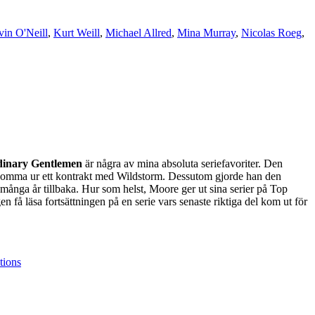
in O'Neill
,
Kurt Weill
,
Michael Allred
,
Mina Murray
,
Nicolas Roeg
,
dinary Gentlemen
är några av mina absoluta seriefavoriter. Den
t komma ur ett kontrakt med Wildstorm. Dessutom gjorde han den
många år tillbaka. Hur som helst, Moore ger ut sina serier på Top
n få läsa fortsättningen på en serie vars senaste riktiga del kom ut för
tions