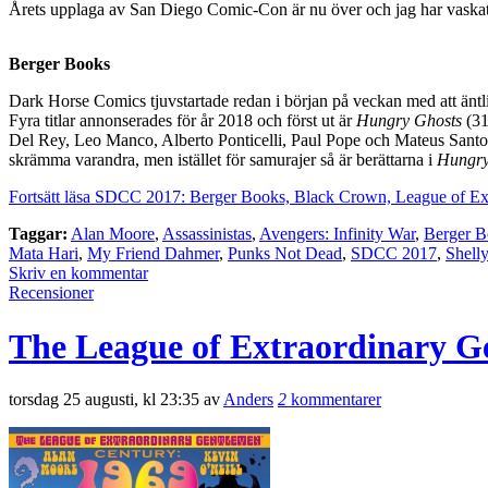
Årets upplaga av San Diego Comic-Con är nu över och jag har vaskat 
Berger Books
Dark Horse Comics tjuvstartade redan i början på veckan med att äntlig
Fyra titlar annonserades för år 2018 och först ut är
Hungry Ghosts
(31
Del Rey, Leo Manco, Alberto Ponticelli, Paul Pope och Mateus Santolo
skrämma varandra, men istället för samurajer så är berättarna i
Hungry
Fortsätt läsa SDCC 2017: Berger Books, Black Crown, League of E
Taggar:
Alan Moore
,
Assassinistas
,
Avengers: Infinity War
,
Berger B
Mata Hari
,
My Friend Dahmer
,
Punks Not Dead
,
SDCC 2017
,
Shell
Skriv en kommentar
Recensioner
The League of Extraordinary G
torsdag 25 augusti, kl 23:35 av
Anders
2
kommentarer