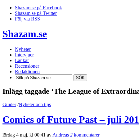
Shazam.se på Facebook
Shazam.se på Twitter
Följ via RSS
Shazam.se
Nyheter
Intervjuer
Länkar
Recensioner
Redaktionen
SÖK
Inlägg taggade ‘The League of Extraordi
Guider
/
Nyheter och tips
Comics of Future Past – juli 20
lördag 4 maj, kl 00:41 av
Andreas
2
kommentarer