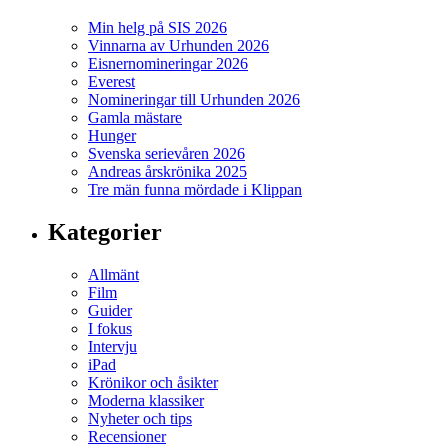
Min helg på SIS 2026
Vinnarna av Urhunden 2026
Eisnernomineringar 2026
Everest
Nomineringar till Urhunden 2026
Gamla mästare
Hunger
Svenska serievåren 2026
Andreas årskrönika 2025
Tre män funna mördade i Klippan
Kategorier
Allmänt
Film
Guider
I fokus
Intervju
iPad
Krönikor och åsikter
Moderna klassiker
Nyheter och tips
Recensioner