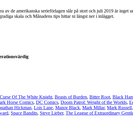
 de amerikanska serieförlagen slår på stort och juli 2019 är inget unda
gradiga skala och Månadens tips hittar ni längst ner i inlägget.
rationsvärdig
Curse Of The White Knight
,
Beasts of Burden
,
Bitter Root
,
Black Ham
ark Horse Comics
,
DC Comics
,
Doom Patrol: Weight of the Worlds
,
E
onathan Hickman
,
Lois Lane
,
Manor Black
,
Mark Millar
,
Mark Russell
ward
,
Space Bandits
,
Steve Lieber
,
The League of Extraordinary Gent