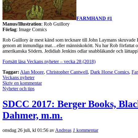
FARMHAND #1
Manus/Illustration
: Rob Guillory
Förlag
: Image Comics
Rob Guillory är mest känd som tecknare till John Laymans skruvade 
genom att inmundiga mat…eller människokött. Nu har Rob författat och 
amerikanska Södern. Jedidiah Jenkins odlar snabbläkande och lättappli
Fortsätt läsa Veckans nyheter – vecka 28 (2018)
Taggar:
Alan Moore
,
Christopher Cantwell
,
Dark Horse Comics
,
Fa
Veckans nyheter
Skriv en kommentar
Nyheter och tips
SDCC 2017: Berger Books, Blac
Dahmer, m.m.
onsdag 26 juli, kl 01:56 av
Andreas
1
kommentar