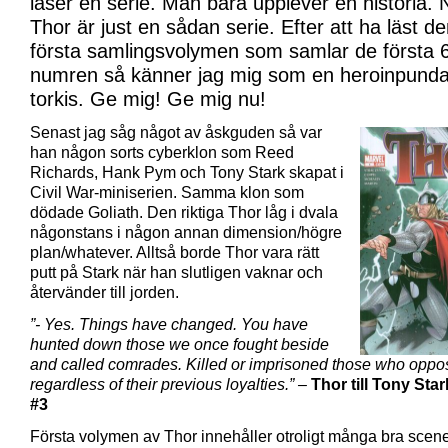
läser en serie. Man bara upplever en historia. 
Thor är just en sådan serie. Efter att ha läst d
första samlingsvolymen som samlar de första 
numren så känner jag mig som en heroinpunda
torkis. Ge mig! Ge mig nu!
Senast jag såg något av åskguden så var
han någon sorts cyberklon som Reed
Richards, Hank Pym och Tony Stark skapat i
Civil War-miniserien. Samma klon som
dödade Goliath. Den riktiga Thor låg i dvala
någonstans i någon annan dimension/högre
plan/whatever. Alltså borde Thor vara rätt
putt på Stark när han slutligen vaknar och
återvänder till jorden.
”- Yes. Things have changed. You have
hunted down those we once fought beside
and called comrades. Killed or imprisoned those who oppo
regardless of their previous loyalties.” –
Thor till Tony Star
#3
Första volymen av Thor innehåller otroligt många bra scene