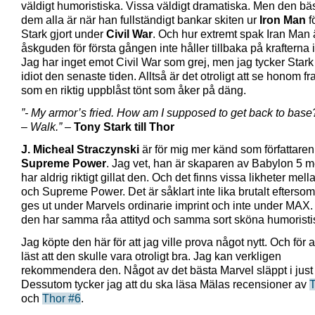
väldigt humoristiska. Vissa väldigt dramatiska. Men den bä
dem alla är när han fullständigt bankar skiten ur
Iron Man
fö
Stark gjort under
Civil War
. Och hur extremt spak Iran Man 
åskguden för första gången inte håller tillbaka på krafterna i 
Jag har inget emot Civil War som grej, men jag tycker Stark 
idiot den senaste tiden. Alltså är det otroligt att se honom f
som en riktig uppblåst tönt som åker på däng.
”- My armor’s fried. How am I supposed to get back to base
– Walk.”
–
Tony Stark till Thor
J. Micheal Straczynski
är för mig mer känd som författaren t
Supreme Power
. Jag vet, han är skaparen av Babylon 5 m
har aldrig riktigt gillat den. Och det finns vissa likheter mel
och Supreme Power. Det är såklart inte lika brutalt eftersom
ges ut under Marvels ordinarie imprint och inte under MAX
den har samma råa attityd och samma sort sköna humoristi
Jag köpte den här för att jag ville prova något nytt. Och för a
läst att den skulle vara otroligt bra. Jag kan verkligen
rekommendera den. Något av det bästa Marvel släppt i just
Dessutom tycker jag att du ska läsa Mälas recensioner av
T
och
Thor #6
.