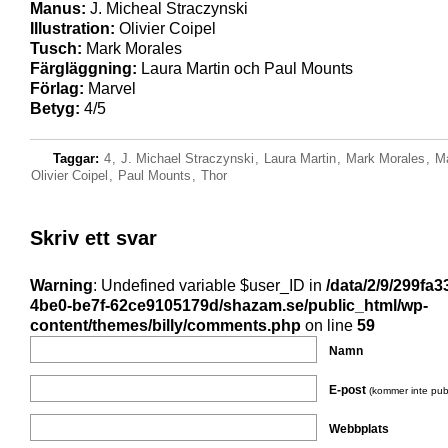
Manus:
J. Micheal Straczynski
Illustration:
Olivier Coipel
Tusch:
Mark Morales
Färgläggning:
Laura Martin och Paul Mounts
Förlag:
Marvel
Betyg:
4/5
Taggar:
4
,
J. Michael Straczynski
,
Laura Martin
,
Mark Morales
,
Ma
Olivier Coipel
,
Paul Mounts
,
Thor
Skriv ett svar
Warning
: Undefined variable $user_ID in
/data/2/9/299fa3
4be0-be7f-62ce9105179d/shazam.se/public_html/wp-
content/themes/billy/comments.php
on line
59
Namn
E-post
(kommer inte pub
Webbplats