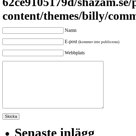
62ce9105179d/shazam.se/
content/themes/billy/com
Namn
E-post
(kommer inte publiceras)
Webbplats
Senaste inlägg