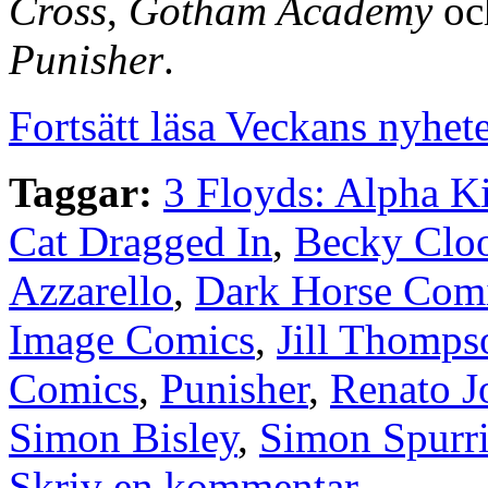
Cross
,
Gotham Academy
oc
Punisher
.
Fortsätt läsa Veckans nyhet
Taggar:
3 Floyds: Alpha K
Cat Dragged In
,
Becky Clo
Azzarello
,
Dark Horse Com
Image Comics
,
Jill Thomps
Comics
,
Punisher
,
Renato J
Simon Bisley
,
Simon Spurri
Skriv en kommentar