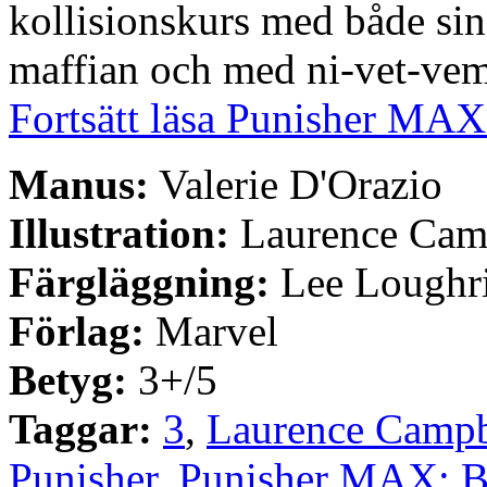
kollisionskurs med både sin
maffian och med ni-vet-vem
Fortsätt läsa Punisher MAX:
Manus:
Valerie D'Orazio
Illustration:
Laurence Cam
Färgläggning:
Lee Loughr
Förlag:
Marvel
Betyg:
3+/5
Taggar:
3
,
Laurence Campb
Punisher
,
Punisher MAX: Bu