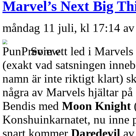
Marvel’s Next Big Th
måndag 11 juli, kl 17:14 a
Som ett led i Marvels
(exakt vad satsningen innebä
namn är inte riktigt klart) s
några av Marvels hjältar på 
Bendis med
Moon Knight
Konshuinkarnatet, nu inne p
snart kommer
Daredevil
av 