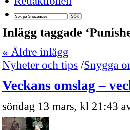
Redaktionen
SÖK
Inlägg taggade ‘Punish
« Äldre inlägg
Nyheter och tips
/
Snygga o
Veckans omslag – vec
söndag 13 mars, kl 21:43 a