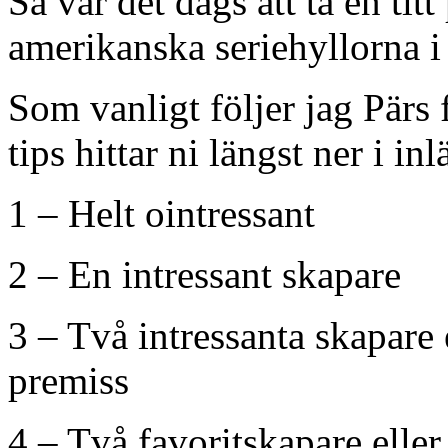
Så var det dags att ta en ti
amerikanska seriehyllorna i
Som vanligt följer jag Pär
tips hittar ni längst ner i inl
1 – Helt ointressant
2 – En intressant skapare
3 – Två intressanta skapare 
premiss
4 – Två favoritskapare elle