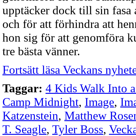
upptäcker dock till sin fasa 
och för att förhindra att he
hon sig för att genomföra k
tre bästa vänner.
Fortsätt läsa Veckans nyhet
Taggar:
4 Kids Walk Into 
Camp Midnight
,
Image
,
Im
Katzenstein
,
Matthew Rose
T. Seagle
,
Tyler Boss
,
Vecka