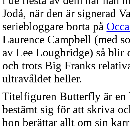
i de flesta av dem har han i
Jodå, när den är signerad Va
seriebloggare borta på
Occa
Laurence Campbell (med som
av Lee Loughridge) så blir d
och trots Big Franks relativ
ultravåldet heller.
Titelfiguren Butterfly är e
bestämt sig för att skriva 
hon berättar allt om sin kar