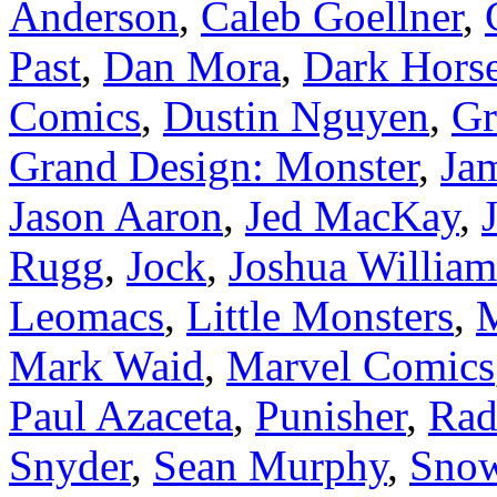
Anderson
,
Caleb Goellner
,
Past
,
Dan Mora
,
Dark Hors
Comics
,
Dustin Nguyen
,
Gr
Grand Design: Monster
,
Ja
Jason Aaron
,
Jed MacKay
,
Rugg
,
Jock
,
Joshua Willia
Leomacs
,
Little Monsters
,
M
Mark Waid
,
Marvel Comics
Paul Azaceta
,
Punisher
,
Rad
Snyder
,
Sean Murphy
,
Snow