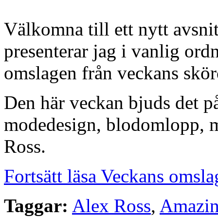
Välkomna till ett nytt avsn
presenterar jag i vanlig or
omslagen från veckans skörd
Den här veckan bjuds det p
modedesign, blodomlopp, må
Ross.
Fortsätt läsa Veckans omsla
Taggar:
Alex Ross
,
Amazin