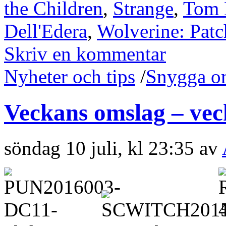
the Children
,
Strange
,
Tom 
Dell'Edera
,
Wolverine: Patc
Skriv en kommentar
Nyheter och tips
/
Snygga o
Veckans omslag – vec
söndag 10 juli, kl 23:35 av