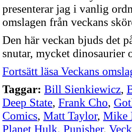
presenterar jag i vanlig or
omslagen från veckans skörd
Den här veckan bjuds det p
snutar, mycket dinosaurier 
Fortsätt läsa Veckans omsla
Taggar:
Bill Sienkiewicz
,
Deep State
,
Frank Cho
,
Got
Comics
,
Matt Taylor
,
Mike 
Planet Hulk
,
Punisher
,
Veck