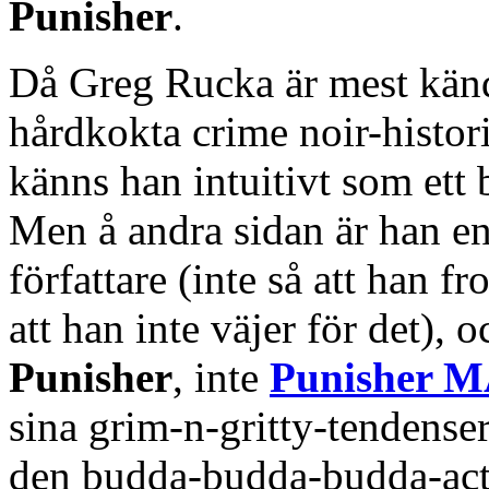
Punisher
.
Då Greg Rucka är mest kän
hårdkokta crime noir-histori
känns han intuitivt som ett
Men å andra sidan är han en
författare (inte så att han f
att han inte väjer för det), o
Punisher
, inte
Punisher 
sina grim-n-gritty-tendense
den budda-budda-budda-act