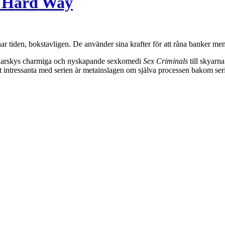
e Hard Way
 tiden, bokstavligen. De använder sina krafter för att råna banker men 
p Zdarskys charmiga och nyskapande sexkomedi
Sex Criminals
till skyarna
t intressanta med serien är metainslagen om själva processen bakom serie