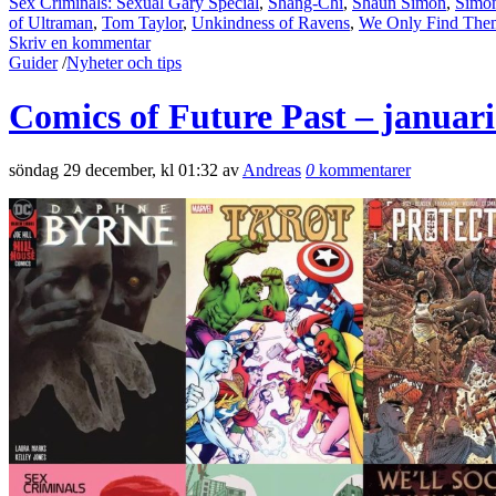
Sex Criminals: Sexual Gary Special
,
Shang-Chi
,
Shaun Simon
,
Simo
of Ultraman
,
Tom Taylor
,
Unkindness of Ravens
,
We Only Find The
Skriv en kommentar
Guider
/
Nyheter och tips
Comics of Future Past – januar
söndag 29 december, kl 01:32 av
Andreas
0
kommentarer