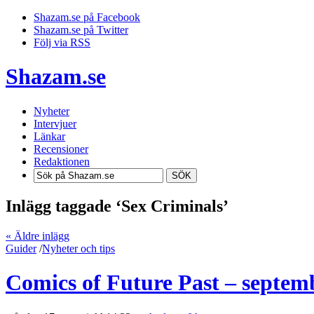
Shazam.se på Facebook
Shazam.se på Twitter
Följ via RSS
Shazam.se
Nyheter
Intervjuer
Länkar
Recensioner
Redaktionen
SÖK
Inlägg taggade ‘Sex Criminals’
« Äldre inlägg
Guider
/
Nyheter och tips
Comics of Future Past – septem