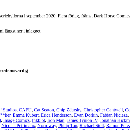
seriehyllorna i september 2020. Flera förlag, främst Dark Horse Comics,
i längst ner i inlägget.
rationsvärdig
 Studios
,
CAFU
,
Cat Seaton
,
Chip Zdarsky
,
Christopher Cantwell
,
Co
f**ker
,
Emma Kubert
,
Erica Henderson
,
Evan Dorkin
,
Fabian Nicieza
,
d
,
Image Comics
,
Inkblot
,
Iron Man
,
James Tynion IV
,
Jonathan Hickm
,
Nicolas Petrimaux
,
Norroway
,
Philip Tan
,
Rachael Stott
,
Ramon Pere