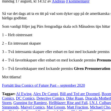
måndag 17 augusti, kl 14:32 av
Andreas
0
kommentarer
Så var det dags att ta en titt på vad som dyker upp på de amerikanska 
härliga godbitar.
Som vanligt följer jag Pärs femgradiga skala och Månadens tips hittar n
1 – Helt ointressant
2 – En intressant skapare
3 – Två intressanta skapare eller enbart en fast med lockande premiss
4 – Två favoritskapare eller enbart en med lockande premiss
Prenume
5 – Två favoritskapare med lockande premiss
Given Prenumeration
Mot titlarna!
Fortsätt läsa Comics of Future Past – september 2020
Taggar:
Al Ewing
,
Alex De Campi
,
Bill and Ted are Doomed
,
Boom!
Comics
,
DC Comics
,
Detective Comics
,
Dike Ruan
,
Dracula Mother
Storm
,
Gunning for Ramirez
,
Hellblazer: Rise and Fall
,
I.N.J. Culbar
Simmonds
,
Marvel Comics
,
Mat Groom
,
Matt Fraction
,
Michael Cho