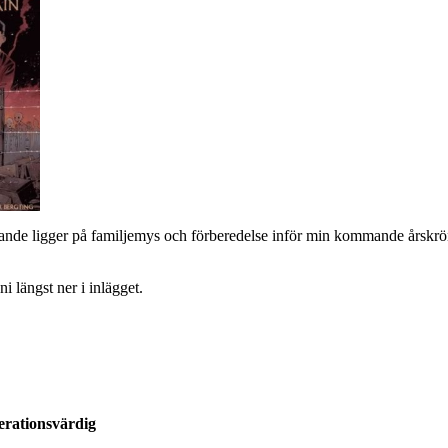
rande ligger på familjemys och förberedelse inför min kommande årskrönik
i längst ner i inlägget.
rationsvärdig