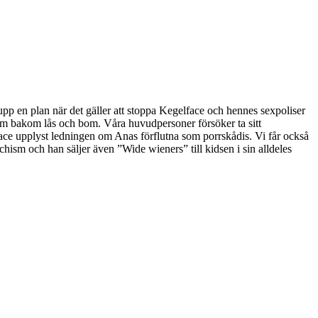
upp en plan när det gäller att stoppa Kegelface och hennes sexpoliser
dem bakom lås och bom. Våra huvudpersoner försöker ta sitt
lface upplyst ledningen om Anas förflutna som porrskådis. Vi får också
hism och han säljer även ”Wide wieners” till kidsen i sin alldeles