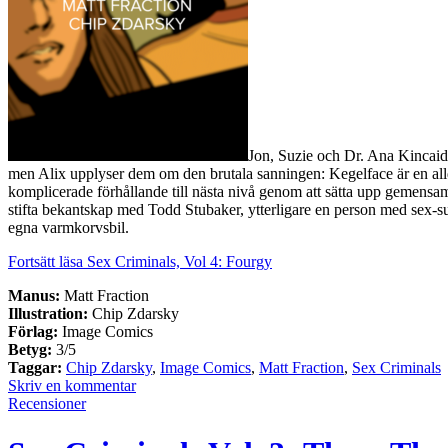
Jon, Suzie och Dr. Ana Kincaid 
men Alix upplyser dem om den brutala sanningen: Kegelface är en alld
komplicerade förhållande till nästa nivå genom att sätta upp gemensam
stifta bekantskap med Todd Stubaker, ytterligare en person med sex-sup
egna varmkorvsbil.
Fortsätt läsa Sex Criminals, Vol 4: Fourgy
Manus:
Matt Fraction
Illustration:
Chip Zdarsky
Förlag:
Image Comics
Betyg:
3/5
Taggar:
Chip Zdarsky
,
Image Comics
,
Matt Fraction
,
Sex Criminals
Skriv en kommentar
Recensioner