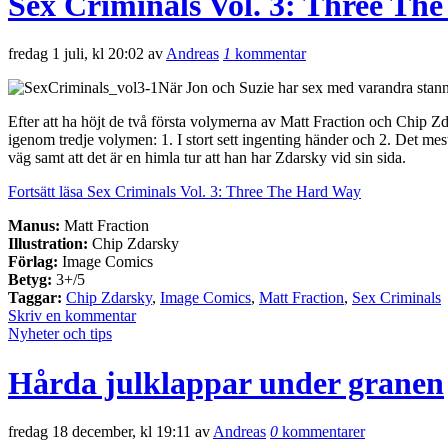
Sex Criminals Vol. 3: Three Th
fredag 1 juli, kl 20:02 av
Andreas
1
kommentar
När Jon och Suzie har sex med varandra stannar
Efter att ha höjt de två första volymerna av Matt Fraction och Chi
igenom tredje volymen: 1. I stort sett ingenting händer och 2. Det mes
väg samt att det är en himla tur att han har Zdarsky vid sin sida.
Fortsätt läsa Sex Criminals Vol. 3: Three The Hard Way
Manus:
Matt Fraction
Illustration:
Chip Zdarsky
Förlag:
Image Comics
Betyg:
3+/5
Taggar:
Chip Zdarsky
,
Image Comics
,
Matt Fraction
,
Sex Criminals
Skriv en kommentar
Nyheter och tips
Hårda julklappar under granen
fredag 18 december, kl 19:11 av
Andreas
0
kommentarer