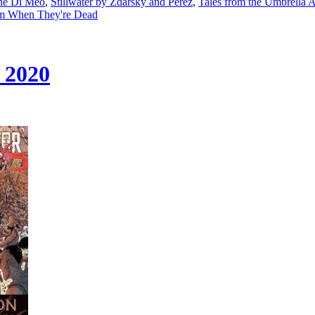
ne Di Meo
,
Stillwater by Zdarsky and Pérez
,
Tales from the Umbrella
m When They're Dead
i 2020