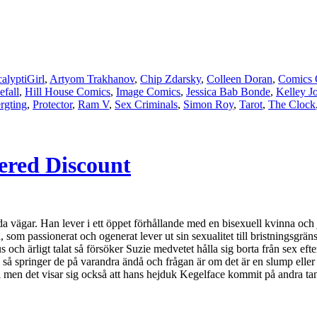
alyptiGirl
,
Artyom Trakhanov
,
Chip Zdarsky
,
Colleen Doran
,
Comics O
fall
,
Hill House Comics
,
Image Comics
,
Jessica Bab Bonde
,
Kelley J
rgting
,
Protector
,
Ram V
,
Sex Criminals
,
Simon Roy
,
Tarot
,
The Clock
gered Discount
da vägar. Han lever i ett öppet förhållande med en bisexuell kvinna och j
som passionerat och ogenerat lever ut sin sexualitet till bristningsgrän
s och ärligt talat så försöker Suzie medvetet hålla sig borta från sex e
n så springer de på varandra ändå och frågan är om det är en slump ell
men det visar sig också att hans hejduk Kegelface kommit på andra tank