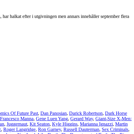
 har halkat efter i utgivningen men annars innehåller september flera
mics Of Future Past
,
Dan Panosian
,
Darick Robertson
,
Dark Horse
Francesco Manna
,
Gene Luen Yang
,
Gerard Way
,
Giant-Size X-Men:
an
,
Juggernaut
,
Kit Seaton
,
Kyle Higgins
,
Marianna Ignazzi
,
Martin
z
,
Roger Langridge
,
Ron Garney
,
Russell Dauterman
,
Sex Criminals
,