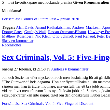
5 – Två favoritskapare med lockande premiss
Given Prenumeration
Mot titlarna!
Fortsätt läsa Comics of Future Past – januari 2020
Taggar:
Alan Davis
,
Anand Radhakrishnan
,
Andrew MacLean
,
Apoc
Donny Cates
,
Grafity's Wall
,
Hassan Otsmane-Elhaou
,
Hawkeye: Free
Matthew Rosenberg
,
Nic Klein
,
Otto Schmidt
,
Paul Renaud
,
Peter Be
Skriv en kommentar
Recensioner
Sex Criminals, Vol. 5: Five-Fin
onsdag 27 februari, kl 21:58 av
Andreas
0
kommentarer
Jon och Suzie har efter mycket om och men beslutat sig för att gå skil
”The Cumworld” hela dagarna. Hon har flyttat tillbaka till sin mamma, 
sängen men han är äldre, mognare, ansvarsfull, har ett bra jobb och hu
vidare i livet men eftersom Jons nya flickvän jobbar åt Suzies pojkvä
sexsuperkrafter kan inte släppa taget om den ondskefulle Kuber Badal 
Fortsätt läsa Sex Criminals, Vol. 5: Five-Fingered Discount