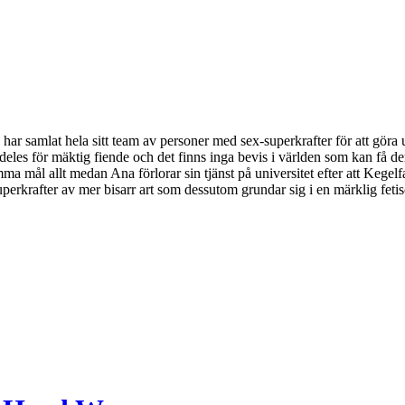
har samlat hela sitt team av personer med sex-superkrafter för att göra 
eles för mäktig fiende och det finns inga bevis i världen som kan få 
ma mål allt medan Ana förlorar sin tjänst på universitet efter att Kege
erkrafter av mer bisarr art som dessutom grundar sig i en märklig fetisc