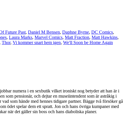
f Future Past
,
Daniel M Bensen
,
Daphne Byrne
,
DC Comics
,
ones
,
Laura Marks
,
Marvel Comics
,
Matt Fraction
,
Matt Hawkins
,
,
Thor
,
Vi kommer snart hem igen
,
We'll Soon be Home Again
obbar numera i en sexbutik vilket ironiskt nog betyder att han är i
sen som pensionär, och dejtar en museiintendent som är astråkig i
fter vad som hände med hennes tidigare partner. Bägge två försöker gå
er om ödet spelar dem ett spratt. Jon och hans övriga kumpaner med
ar när det gäller sin boss och hans diaboliska planer.