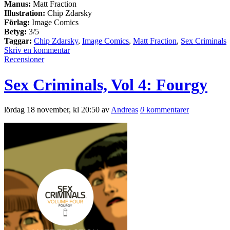
Manus:
Matt Fraction
Illustration:
Chip Zdarsky
Förlag:
Image Comics
Betyg:
3/5
Taggar:
Chip Zdarsky
,
Image Comics
,
Matt Fraction
,
Sex Criminals
Skriv en kommentar
Recensioner
Sex Criminals, Vol 4: Fourgy
lördag 18 november, kl 20:50 av
Andreas
0
kommentarer