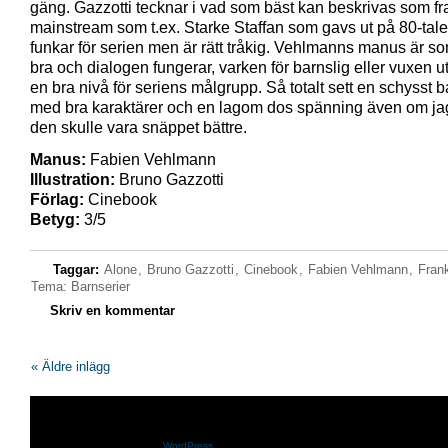
gäng. Gazzotti tecknar i vad som bäst kan beskrivas som f
mainstream som t.ex. Starke Staffan som gavs ut på 80-talet
funkar för serien men är rätt tråkig. Vehlmanns manus är s
bra och dialogen fungerar, varken för barnslig eller vuxen u
en bra nivå för seriens målgrupp. Så totalt sett en schysst 
med bra karaktärer och en lagom dos spänning även om jag 
den skulle vara snäppet bättre.
Manus:
Fabien Vehlmann
Illustration:
Bruno Gazzotti
Förlag:
Cinebook
Betyg:
3/5
Taggar:
Alone
,
Bruno Gazzotti
,
Cinebook
,
Fabien Vehlmann
,
Frank
Tema: Barnserier
Skriv en kommentar
« Äldre inlägg
Shazam.se drivs med
WordPress