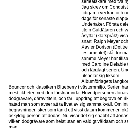
serieälskare med två nya
Jag skrev om Conquist
tidigare i veckan och n
dags för senaste släpp
Undertaker. Första del
titeln Guldätaren och va
åsyftar (klarspråk!) visa
snart. Ralph Meyer oc
Xavier Dorison (Det tre
testamentet) står för 
samme Meyer har till
med Caroline Delabie 
och färglagt serien. Un
utspelar sig liksom
Albumförlagets långkö
Bouncer och klassikern Blueberry i västernmiljö. Serien har
mest likheter med den förstnämnda. Huvudpersonen Jonas
dödgrävare, därav titeln, och får i uppdrag att begrava en ri
hatad man som avser att ta livet av sig samma kväll. Om int
begravningen sker som tänkt ett visst datum kommer en ok
oskyldig person att dödas. Nu visar det sig snabbt att Jonas
vilken dödgrävare som helst utan en väldigt våldsam och s
man.