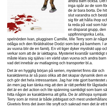
andra barn också. Det 
inga spår av de som fö
de är bara borta. De hitta
slut varandra och bes
sig för att hålla ihop o
ta reda på vad som hän
en disparat grupp, den 
uppfinningsrika Leila,
spelnörden Ivan, pluggisen Camille, lille Terry som är någo
odåga och den föräldralöse Dodzi som bor på barnhem. I 
av vuxna blir de en familj. En vit tiger dyker mystiskt upp oc
verkar som att de är iakttagna. Mysteriet kvarstår samtidigt
måste klara sig själva i en värld utan vuxna och andra barn
vad det innebär av matlagning och transporter bl.a.
Det är en hygglig början på serien, mysteriet finns där och
karaktärerna är så pass olika att det skapar dynamik dem 
och gör det hela intressantare. Jag har inte gjort barntestet
än men jag kan tänka mig att den är rätt perfekt för lågstadi
det är en del action och lite spänning samtidigt som barn s
hitta någon av karaktärerna att gilla. De är allihopa sympat
Terry som är minst är både jobbigast och mest underhållan
Givetvis finns det även lite snyft och saknad men det är ett tu