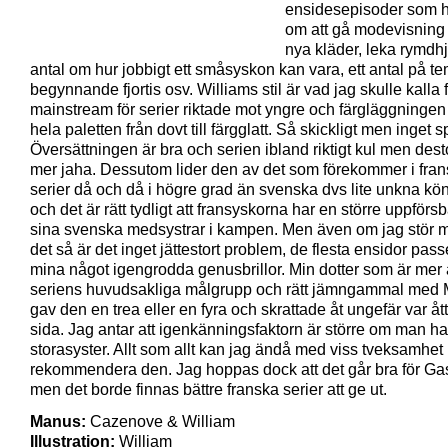
ensidesepisoder som 
om att gå modevisning f
nya kläder, leka rymdhjä
antal om hur jobbigt ett småsyskon kan vara, ett antal på t
begynnande fjortis osv. Williams stil är vad jag skulle kalla 
mainstream för serier riktade mot yngre och färgläggningen 
hela paletten från dovt till färgglatt. Så skickligt men inget sp
Översättningen är bra och serien ibland riktigt kul men dest
mer jaha. Dessutom lider den av det som förekommer i fra
serier då och då i högre grad än svenska dvs lite unkna kön
och det är rätt tydligt att fransyskorna har en större uppför
sina svenska medsystrar i kampen. Men även om jag stör 
det så är det inget jättestort problem, de flesta ensidor passe
mina något igengrodda genusbrillor. Min dotter som är mer
seriens huvudsakliga målgrupp och rätt jämngammal med 
gav den en trea eller en fyra och skrattade åt ungefär var å
sida. Jag antar att igenkänningsfaktorn är större om man ha
storasyster. Allt som allt kan jag ändå med viss tveksamhet
rekommendera den. Jag hoppas dock att det går bra för Ga
men det borde finnas bättre franska serier att ge ut.
Manus:
Cazenove & William
Illustration:
William