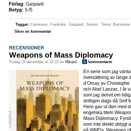
Förlag:
Gaspard
Betyg:
3-/5
Taggar:
Cazenove
,
Frankrike
,
Gaspard
,
Sisters
,
Tema: Barnserier
Skriv en kommentar
RECENSIONER
Weapons of Mass Diplomacy
tisdag 23 december, kl 22:22 av
Rikard
kommentarer
0
En serie som jag vänta
översättning av länge 
d’Orsay av Christophe 
och Abel Lanzac. I år v
som jag skrivit om tidig
äntligen dags då Self
Hero gav ut den med 
engelska titeln Weapon
Mass Diplomacy. Fyndig
som inte direkt oblygt 
på WMDs, Weapons of