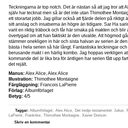
Teckningarna är top notch. Det är nästan så att jag tror att A
själv har tecknat men så är det inte utan Thimothee Montai
ett storartat jobb. Jag gillar också att fjärde delen på riktigt ä
sitt anslag och insatserna än högre än tidigare. Sar Ha sa
varit en riktig träbock och får här smaka på makten och blir 
övertygad om att han faktiskt är den utvalde. Att högmod går 
stämmer onekligen in här och sista halvan av serien är den 
bästa i hela serien så här långt. Fantastiska teckningar och
berusande makt i en härlig kombo. Jag hoppas verkligen at
kommande del är lika bra för äntligen har serien fått upp fa
det rejält.
Manus:
Alex Alice, Alex Alice
Illustration:
Thimothee Montaigne
Färgläggning:
Francois LaPierre
Förlag:
Albumförlaget
Betyg:
4/5
Taggar:
Albumförlaget
,
Alex Alice
,
Det tredje testamentet: Julius
,
LaPierre
,
Frankrike
,
Thimothee Montaigne
,
Xavier Dorison
Skriv en kommentar