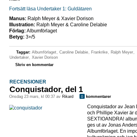
Fortsätt läsa Undertaker 1: Guldätaren
Manus:
Ralph Meyer & Xavier Dorison
Illustration:
Ralph Meyer & Caroline Delabie
Förlag:
Albumförlaget
Betyg:
3+/5
Taggar:
Albumförlaget
,
Caroline Delabie
,
Frankrike
,
Ralph Meyer
,
Undertaker
,
Xavier Dorison
Skriv en kommentar
RECENSIONER
Conquistador, del 1
onsdag 23 mars, kl 00:37 av
Rikard
kommentarer
0
Conquistador av Jean
och Phillipe Xavier är 
SEXTIOANDRA! album
ges ut av Jonas Ander
Albumförlaget. En imp