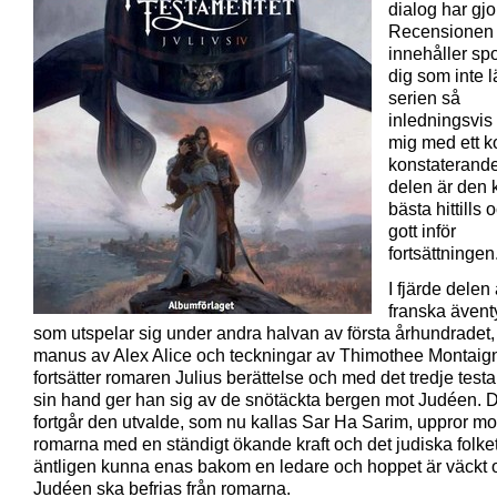
dialog har gjort 
Recensionen
innehåller spo
dig som inte l
serien så
inledningsvis 
mig med ett ko
konstaterande
delen är den k
bästa hittills 
gott inför
fortsättningen
I fjärde delen
franska ävent
som utspelar sig under andra halvan av första århundradet
manus av Alex Alice och teckningar av Thimothee Montaig
fortsätter romaren Julius berättelse och med det tredje test
sin hand ger han sig av de snötäckta bergen mot Judéen. 
fortgår den utvalde, som nu kallas Sar Ha Sarim, uppror mo
romarna med en ständigt ökande kraft och det judiska folke
äntligen kunna enas bakom en ledare och hoppet är väckt 
Judéen ska befrias från romarna.