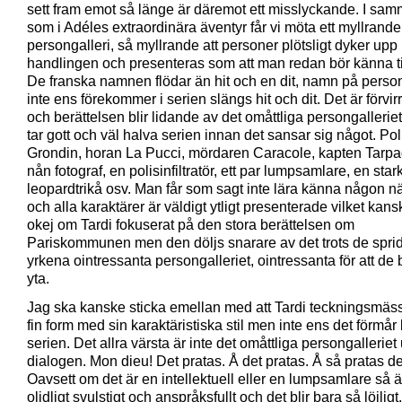
sett fram emot så länge är däremot ett misslyckande. I sa
som i Adéles extraordinära äventyr får vi möta ett myllrande
persongalleri, så myllrande att personer plötsligt dyker upp 
handlingen och presenteras som att man redan bör känna ti
De franska namnen flödar än hit och en dit, namn på pers
inte ens förekommer i serien slängs hit och dit. Det är förvi
och berättelsen blir lidande av det omåttliga persongallerie
tar gott och väl halva serien innan det sansar sig något. Po
Grondin, horan La Pucci, mördaren Caracole, kapten Tarp
nån fotograf, en polisinfiltratör, ett par lumpsamlare, en star
leopardtrikå osv. Man får som sagt inte lära känna någon 
och alla karaktärer är väldigt ytligt presenterade vilket kans
okej om Tardi fokuserat på den stora berättelsen om
Pariskommunen men den döljs snarare av det trots de spri
yrkena ointressanta persongalleriet, ointressanta för att de 
yta.
Jag ska kanske sticka emellan med att Tardi teckningsmässi
fin form med sin karaktäristiska stil men inte ens det förmår 
serien. Det allra värsta är inte det omåttliga persongalleriet
dialogen. Mon dieu! Det pratas. Å det pratas. Å så pratas det l
Oavsett om det är en intellektuell eller en lumpsamlare så ä
olidligt svulstigt och anspråksfullt och det blir bara så löjligt