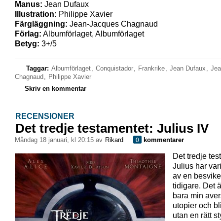
Manus:
Jean Dufaux
Illustration:
Philippe Xavier
Färgläggning:
Jean-Jacques Chagnaud
Förlag:
Albumförlaget, Albumförlaget
Betyg:
3+/5
Taggar:
Albumförlaget
,
Conquistador
,
Frankrike
,
Jean Dufaux
,
Jea
Chagnaud
,
Philippe Xavier
Skriv en kommentar
RECENSIONER
Det tredje testamentet: Julius IV
måndag 18 januari, kl 20:15 av
Rikard
kommentarer
0
Det tredje tes
Julius har var
av en besvike
tidigare. Det ä
bara min aver
utopier och bl
utan en rätt st