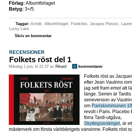
Förlag:
Albumförlaget
Betyg:
3+/5
Taggar:
Achdé
,
Albumförlaget
,
Frankrike
,
Jacques Plessis
,
Lauren
Lucky Luke
Skriv en kommentar
RECENSIONER
Folkets röst del 1
måndag 1 juni, kl 21:37 av
Rikard
kommentarer
0
Folkets röst av Jacque
efter Jean Vautrins ro
jag sett fram emot att l
länge. Serien är Tardis
serieversion av Vautri
om
Pariskommunen 1
revolt i Paris. Placebo
förra Tardi-utgåva,
Skyttegravskriget
, är et
mästerverk om första världskrigets vansinne. Folkets röst s