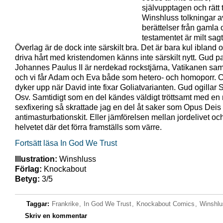
självupptagen och rätt 
Winshluss tolkningar a
berättelser från gamla
testamentet är milt sagt r
Överlag är de dock inte särskilt bra. Det är bara kul ibland o
driva hårt med kristendomen känns inte särskilt nytt. Gud pa
Johannes Paulus II är nerdekad rockstjärna, Vatikanen sa
och vi får Adam och Eva både som hetero- och homoporr. 
dyker upp när David inte fixar Goliatvarianten. Gud ogillar S
Osv. Samtidigt som en del kändes väldigt tröttsamt med en r
sexfixering så skrattade jag en del åt saker som Opus Deis
antimasturbationskit. Eller jämförelsen mellan jordelivet oc
helvetet där det förra framställs som värre.
Fortsätt läsa In God We Trust
Illustration:
Winshluss
Förlag:
Knockabout
Betyg:
3/5
Taggar:
Frankrike
,
In God We Trust
,
Knockabout Comics
,
Winshlu
Skriv en kommentar