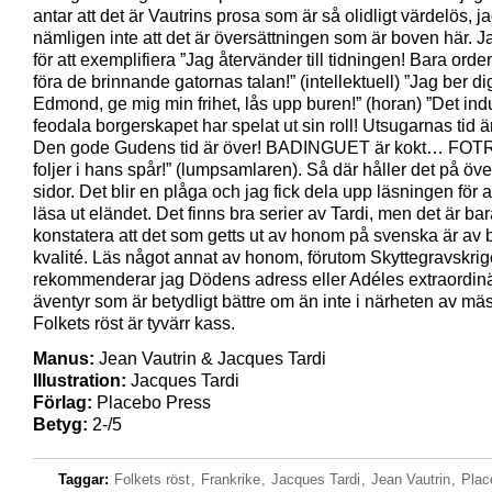
antar att det är Vautrins prosa som är så olidligt värdelös, ja
nämligen inte att det är översättningen som är boven här. Ja
för att exemplifiera ”Jag återvänder till tidningen! Bara ord
föra de brinnande gatornas talan!” (intellektuell) ”Jag ber di
Edmond, ge mig min frihet, lås upp buren!” (horan) ”Det indu
feodala borgerskapet har spelat ut sin roll! Utsugarnas tid ä
Den gode Gudens tid är över! BADINGUET är kokt… FO
foljer i hans spår!” (lumpsamlaren). Så där håller det på öv
sidor. Det blir en plåga och jag fick dela upp läsningen för a
läsa ut eländet. Det finns bra serier av Tardi, men det är bar
konstatera att det som getts ut av honom på svenska är av
kvalité. Läs något annat av honom, förutom Skyttegravskrig
rekommenderar jag Dödens adress eller Adéles extraordin
äventyr som är betydligt bättre om än inte i närheten av mäs
Folkets röst är tyvärr kass.
Manus:
Jean Vautrin & Jacques Tardi
Illustration:
Jacques Tardi
Förlag:
Placebo Press
Betyg:
2-/5
Taggar:
Folkets röst
,
Frankrike
,
Jacques Tardi
,
Jean Vautrin
,
Plac