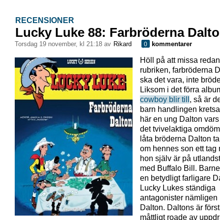
RECENSIONER
Lucky Luke 88: Farbröderna Dalt
torsdag 19 november, kl 21:18 av
Rikard
kommentarer
0
Höll på att missa redan
rubriken, farbröderna 
ska det vara, inte bröd
Liksom i det förra albu
cowboy blir till
, så är de
barn handlingen kretsar
här en ung Dalton vars
det tvivelaktiga omdöme
låta bröderna Dalton t
om hennes son ett tag
hon själv är på utlands
med Buffalo Bill. Barnet
en betydligt farligare D
Lucky Lukes ständiga
antagonister nämligen
Dalton. Daltons är förs
måttligt roade av uppdr