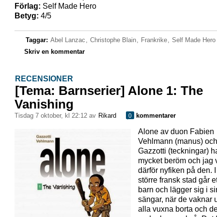
Förlag:
Self Made Hero
Betyg:
4/5
Taggar:
Abel Lanzac
,
Christophe Blain
,
Frankrike
,
Self Made Hero
Skriv en kommentar
RECENSIONER
[Tema: Barnserier] Alone 1: The
Vanishing
tisdag 7 oktober, kl 22:12 av
Rikard
kommentarer
0
Alone av duon Fabien
Vehlmann (manus) och
Gazzotti (teckningar) ha
mycket beröm och jag 
därför nyfiken på den. I
större fransk stad går et
barn och lägger sig i s
sängar, när de vaknar 
alla vuxna borta och de