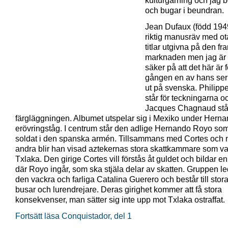
kulturgärning och jag 
och bugar i beundran.
Jean Dufaux (född 194
riktig manusräv med ot
titlar utgivna på den fr
marknaden men jag är 
säker på att det här är 
gången en av hans ser
ut på svenska. Philipp
står för teckningarna o
Jacques Chagnaud står
färgläggningen. Albumet utspelar sig i Mexiko under Herna
erövringståg. I centrum står den adlige Hernando Royo som
soldat i den spanska armén. Tillsammans med Cortes och 
andra blir han visad aztekernas stora skattkammare som va
Txlaka. Den girige Cortes vill förstås åt guldet och bildar e
där Royo ingår, som ska stjäla delar av skatten. Gruppen l
den vackra och farliga Catalina Guerero och består till stor
busar och lurendrejare. Deras girighet kommer att få stora
konsekvenser, man sätter sig inte upp mot Txlaka ostraffat.
Fortsätt läsa Conquistador, del 1