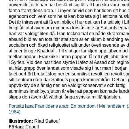
universitet och han har bestämt sig för att han ska vara me
forma framtidens arab. I Libyen är vid den här tiden ett hus 
egendom och vem som helst kan bosätta sig i ett tomt hus/
Det är intressant att få en inblick i hur det kan ha tett sig i L
tidigt åttiotal även om minnena förstås inte är Sattoufs egna
han var väldigt liten då. Han tecknar iaf en både skrämma
absurd bild av en totalitär stat som är en skum blandning a
socialism och ökad religiositet allt under överinseende av 
alltmer tokige Khaddafi. Till slut ger familjen upp Libyen oc
mellanlandar i Frankrike innan pappan får ett nytt jobb, de
i Syrien. Vid den här tiden styrde Hafez al Assad och regi
ett hårt grepp över landet som visade sig i hur man i början
talet oerhört brutalt slog ner en sunnitisk revolt, en revolt 
sitt centrum nära där Sattoufs pappa kommer ifrån. Det är 
uppväxtby de slår sig ner, en väldigt konservativ och fattig
sunnimuslimsk by, sjutton år efter att pappan lämnade landet
slippa den även då väldigt långa syriska militärtjänsten.
Fortsätt läsa Framtidens arab: En barndom i Mellanöstern 
1984)
Illustration:
Riad Sattouf
Förlag:
Cobolt