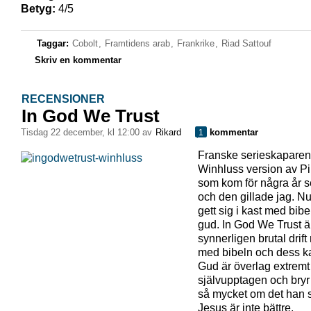
Betyg:
4/5
Taggar:
Cobolt
,
Framtidens arab
,
Frankrike
,
Riad Sattouf
Skriv en kommentar
RECENSIONER
In God We Trust
tisdag 22 december, kl 12:00 av
Rikard
kommentar
1
Franske serieskaparen
Winhluss version av P
som kom för några år 
och den gillade jag. N
gett sig i kast med bib
gud. In God We Trust ä
synnerligen brutal drif
med bibeln och dess ka
Gud är överlag extremt
självupptagen och bryr 
så mycket om det han 
Jesus är inte bättre,