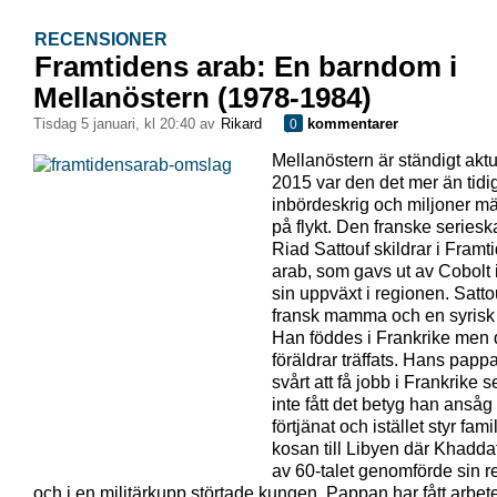
RECENSIONER
Framtidens arab: En barndom i
Mellanöstern (1978-1984)
tisdag 5 januari, kl 20:40 av
Rikard
kommentarer
0
Mellanöstern är ständigt aktu
2015 var den det mer än tid
inbördeskrig och miljoner m
på flykt. Den franske series
Riad Sattouf skildrar i Framt
arab, som gavs ut av Cobolt i
sin uppväxt i regionen. Satto
fransk mamma och en syrisk
Han föddes i Frankrike men 
föräldrar träffats. Hans papp
svårt att få jobb i Frankrike
inte fått det betyg han ansåg
förtjänat och istället styr fami
kosan till Libyen där Khaddafi
av 60-talet genomförde sin r
och i en militärkupp störtade kungen. Pappan har fått arbete