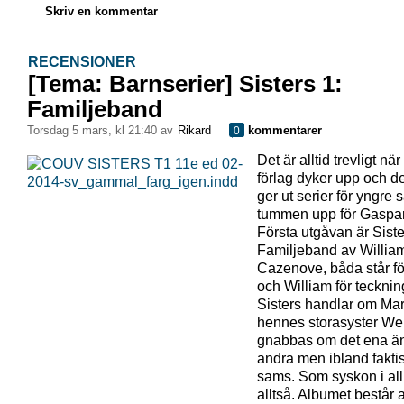
Skriv en kommentar
RECENSIONER
[Tema: Barnserier] Sisters 1:
Familjeband
torsdag 5 mars, kl 21:40 av
Rikard
kommentarer
0
Det är alltid trevligt när 
förlag dyker upp och 
ger ut serier för yngre 
tummen upp för Gaspa
Första utgåvan är Siste
Familjeband av Willia
Cazenove, båda står f
och William för tecknin
Sisters handlar om Ma
hennes storasyster W
gnabbas om det ena än
andra men ibland faktis
sams. Som syskon i al
alltså. Albumet består 