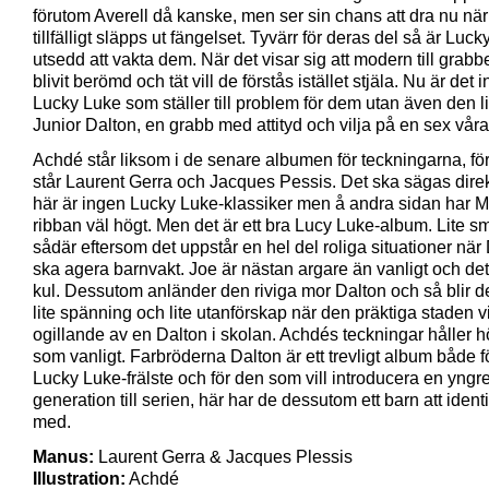
förutom Averell då kanske, men ser sin chans att dra nu när
tillfälligt släpps ut fängelset. Tyvärr för deras del så är Luc
utsedd att vakta dem. När det visar sig att modern till grabb
blivit berömd och tät vill de förstås istället stjäla. Nu är det 
Lucky Luke som ställer till problem för dem utan även den li
Junior Dalton, en grabb med attityd och vilja på en sex våra
Achdé står liksom i de senare albumen för teckningarna, f
står Laurent Gerra och Jacques Pessis. Det ska sägas direkt
här är ingen Lucky Luke-klassiker men å andra sidan har Mo
ribban väl högt. Men det är ett bra Lucy Luke-album. Lite sm
sådär eftersom det uppstår en hel del roliga situationer när
ska agera barnvakt. Joe är nästan argare än vanligt och det 
kul. Dessutom anländer den riviga mor Dalton och så blir d
lite spänning och lite utanförskap när den präktiga staden vi
ogillande av en Dalton i skolan. Achdés teckningar håller h
som vanligt. Farbröderna Dalton är ett trevligt album både f
Lucky Luke-frälste och för den som vill introducera en yngr
generation till serien, här har de dessutom ett barn att identi
med.
Manus:
Laurent Gerra & Jacques Plessis
Illustration:
Achdé