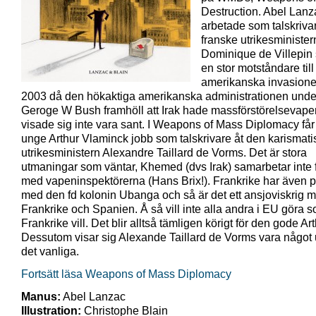
Destruction. Abel Lanz
arbetade som talskriva
franske utrikesminister
Dominique de Villepin
en stor motståndare til
amerikanska invasione
2003 då den hökaktiga amerikanska administrationen unde
Geroge W Bush framhöll att Irak hade massförstörelsevapen
visade sig inte vara sant. I Weapons of Mass Diplomacy få
unge Arthur Vlaminck jobb som talskrivare åt den karismati
utrikesministern Alexandre Taillard de Vorms. Det är stora
utmaningar som väntar, Khemed (dvs Irak) samarbetar inte fu
med vapeninspektörerna (Hans Brix!). Frankrike har även 
med den fd kolonin Ubanga och så är det ett ansjoviskrig m
Frankrike och Spanien. Å så vill inte alla andra i EU göra 
Frankrike vill. Det blir alltså tämligen körigt för den gode Art
Dessutom visar sig Alexande Taillard de Vorms vara något 
det vanliga.
Fortsätt läsa Weapons of Mass Diplomacy
Manus:
Abel Lanzac
Illustration:
Christophe Blain