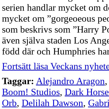
serien handlar mycket om dö
mycket om ”gorgeoeous peo
som beskrivs som ”Harry Po
även själva staden Los Angel
född där och Humphries har k
Fortsätt läsa Veckans nyhet
Taggar:
Alejandro Aragon
Boom! Studios
,
Dark Hors
Orb
,
Delilah Dawson
,
Gabri