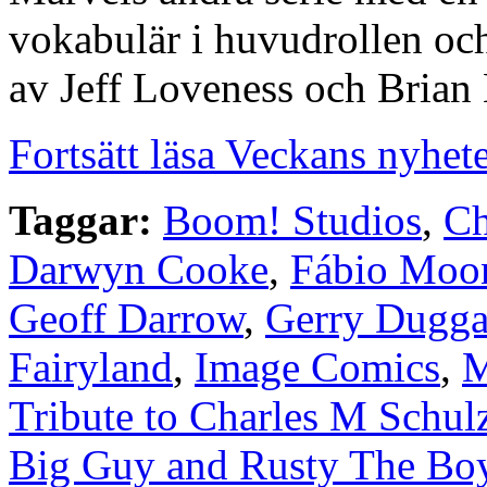
vokabulär i huvudrollen och
av Jeff Loveness och Brian 
Fortsätt läsa Veckans nyhet
Taggar:
Boom! Studios
,
Ch
Darwyn Cooke
,
Fábio Moo
Geoff Darrow
,
Gerry Dugg
Fairyland
,
Image Comics
,
M
Tribute to Charles M Schul
Big Guy and Rusty The Bo