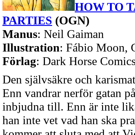
HOW TO T
PARTIES
(OGN)
Manus
: Neil Gaiman
Illustration
: Fábio Moon, 
Förlag
: Dark Horse Comic
Den självsäkre och karisma
Enn vandrar nerför gatan på 
inbjudna till. Enn är inte l
han inte vet vad han ska pra
kommer att sluta med att Vi