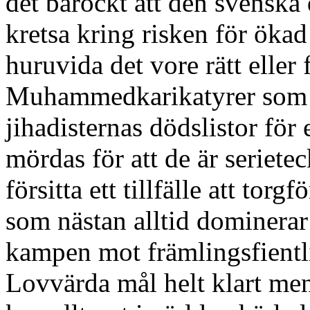
det barockt att den svenska 
kretsa kring risken för ökad
huruvida det vore rätt eller 
Muhammedkarikatyrer som 
jihadisternas dödslistor för
mördas för att de är seriete
försitta ett tillfälle att tor
som nästan alltid dominerar 
kampen mot främlingsfientl
Lovvärda mål helt klart men