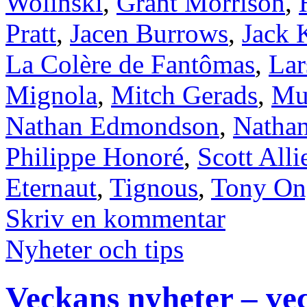
Wolinski
,
Grant Morrison
,
Pratt
,
Jacen Burrows
,
Jack 
La Colère de Fantômas
,
Lar
Mignola
,
Mitch Gerads
,
Mu
Nathan Edmondson
,
Nathan
Philippe Honoré
,
Scott Alli
Eternaut
,
Tignous
,
Tony On
Skriv en kommentar
Nyheter och tips
Veckans nyheter – ve