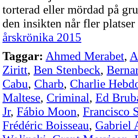
torterad eller mördad på gr
den insikten når fler platse
årskrönika 2015
Taggar:
Ahmed Merabet
,
A
Ziritt
,
Ben Stenbeck
,
Berna
Cabu
,
Charb
,
Charlie Hebd
Maltese
,
Criminal
,
Ed Brub
Jr
,
Fábio Moon
,
Francisco 
Frédéric Boisseau
,
Gabriel 