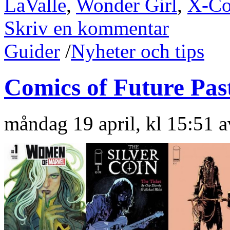
LaValle
,
Wonder Girl
,
X-Co
Skriv en kommentar
Guider
/
Nyheter och tips
Comics of Future Past
måndag 19 april, kl 15:51 