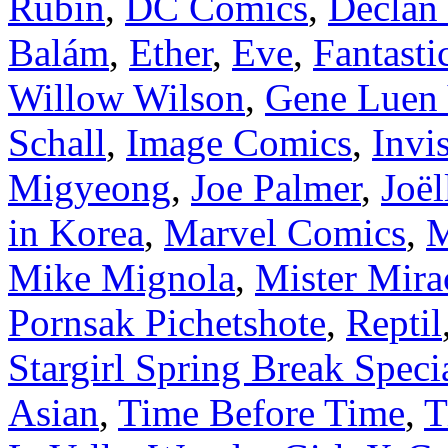
Rubín
,
DC Comics
,
Declan
Balám
,
Ether
,
Eve
,
Fantasti
Willow Wilson
,
Gene Luen
Schall
,
Image Comics
,
Invi
Migyeong
,
Joe Palmer
,
Joël
in Korea
,
Marvel Comics
,
M
Mike Mignola
,
Mister Mira
Pornsak Pichetshote
,
Reptil
Stargirl Spring Break Speci
Asian
,
Time Before Time
,
T