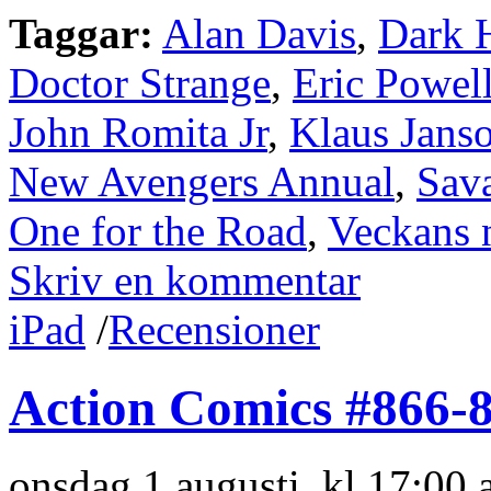
Taggar:
Alan Davis
,
Dark 
Doctor Strange
,
Eric Powel
John Romita Jr
,
Klaus Jans
New Avengers Annual
,
Sav
One for the Road
,
Veckans 
Skriv en kommentar
iPad
/
Recensioner
Action Comics #866-8
onsdag 1 augusti, kl 17:00