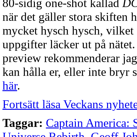
80-sidig one-shot kallad
DC
när det gäller stora skiften
mycket hysch hysch, vilket n
uppgifter läcker ut på nätet.
preview rekommenderar jag 
kan hålla er, eller inte bry
här
.
Fortsätt läsa Veckans nyhet
Taggar:
Captain America: 
Universe Rebirth
,
Geoff Jo