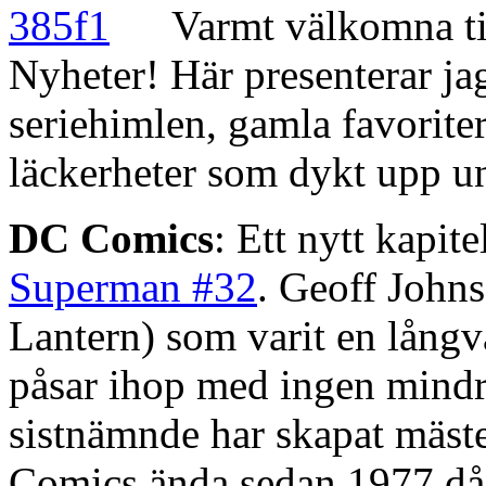
Varmt välkomna til
Nyheter! Här presenterar j
seriehimlen, gamla favorite
läckerheter som dykt upp u
DC Comics
: Ett nytt kapit
Superman #32
. Geoff John
Lantern) som varit en långv
påsar ihop med ingen mindr
sistnämnde har skapat mäste
Comics ända sedan 1977 då h