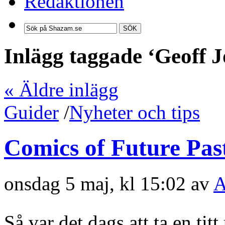
Redaktionen
SÖK
Inlägg taggade ‘Geoff 
« Äldre inlägg
Guider
/
Nyheter och tips
Comics of Future Pas
onsdag 5 maj, kl 15:02 av
A
Så var det dags att ta en ti