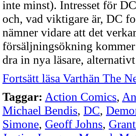
inte minst). Intresset för D
och, vad viktigare är, DC f
nämner vidare att det verk
försäljningsökning kommer s
dra in nya läsare, alternativt
Fortsätt läsa Varthän The 
Taggar:
Action Comics
,
An
Michael Bendis
,
DC
,
Demon
Simone
,
Geoff Johns
,
Grant