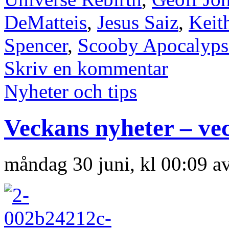
DeMatteis
,
Jesus Saiz
,
Keit
Spencer
,
Scooby Apocalyps
Skriv en kommentar
Nyheter och tips
Veckans nyheter – ve
måndag 30 juni, kl 00:09 a