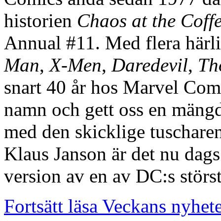
historien
Chaos at the Coff
Annual #11. Med flera härlig
Man
,
X-Men
,
Daredevil
,
Th
snart 40 år hos Marvel Comi
namn och gett oss en mäng
med den skicklige tuschare
Klaus Janson är det nu dags 
version av en av DC:s största
Fortsätt läsa Veckans nyhet