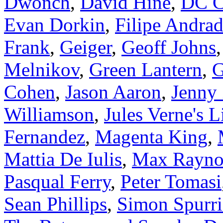
Dwonch
,
David Hine
,
DC C
Evan Dorkin
,
Filipe Andra
Frank
,
Geiger
,
Geoff Johns
Melnikov
,
Green Lantern
,
G
Cohen
,
Jason Aaron
,
Jenny
Williamson
,
Jules Verne's 
Fernandez
,
Magenta King
,
Mattia De Iulis
,
Max Rayno
Pasqual Ferry
,
Peter Tomasi
Sean Phillips
,
Simon Spurri