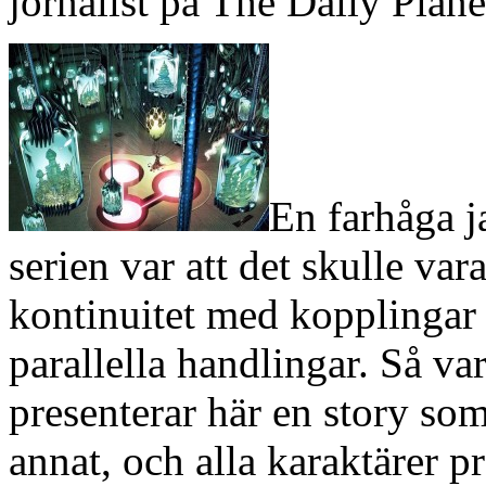
jornalist på The Daily Plane
En farhåga j
serien var att det skulle va
kontinuitet med kopplingar t
parallella handlingar. Så va
presenterar här en story som
annat, och alla karaktärer p